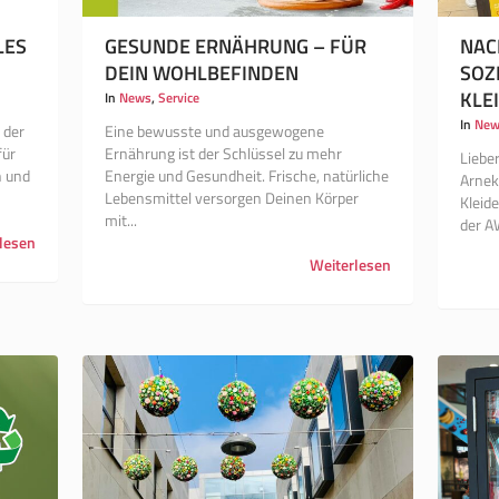
LES
GESUNDE ERNÄHRUNG – FÜR
NAC
DEIN WOHLBEFINDEN
SOZ
KLE
In
News
,
Service
In
New
 der
Eine bewusste und ausgewogene
für
Ernährung ist der Schlüssel zu mehr
Liebe
n und
Energie und Gesundheit. Frische, natürliche
Arneke
Lebensmittel versorgen Deinen Körper
Kleid
mit...
der AW
lesen
Weiterlesen