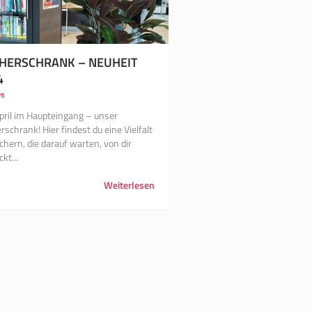
HERSCHRANK – NEUHEIT
4
s
April im Haupteingang – unser
schrank! Hier findest du eine Vielfalt
hern, die darauf warten, von dir
kt...
Weiterlesen