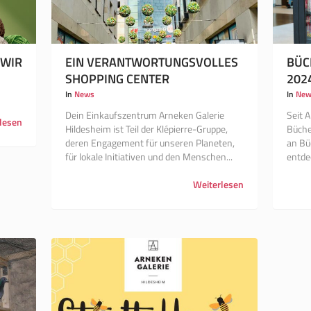
 WIR
EIN VERANTWORTUNGSVOLLES
BÜC
SHOPPING CENTER
202
In
News
In
New
Dein Einkaufszentrum Arneken Galerie
Seit 
lesen
Hildesheim ist Teil der Klépierre-Gruppe,
Bücher
deren Engagement für unseren Planeten,
an Büc
für lokale Initiativen und den Menschen...
entdec
Weiterlesen