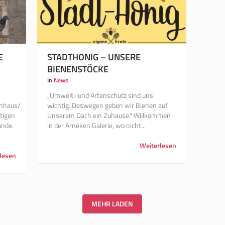
E
STADTHONIG – UNSERE
BIENENSTÖCKE
In
News
„Umwelt- und Artenschutz sind uns
enhaus/
wichtig. Deswegen geben wir Bienen auf
tigen
Unserem Dach ein Zuhause.“ Willkommen
ände.
in der Arneken Galerie, wo nicht...
Weiterlesen
lesen
MEHR LADEN