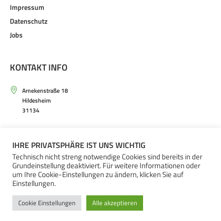
Impressum
Datenschutz
Jobs
KONTAKT INFO
Arnekenstraße 18
Hildesheim
31134
Mo. – Sa. von 9.30 – 20.00 Uhr
IHRE PRIVATSPHÄRE IST UNS WICHTIG
+49(0)5121 – 20 66 30
Technisch nicht streng notwendige Cookies sind bereits in der
Grundeinstellung deaktiviert. Für weitere Informationen oder
um Ihre Cookie-Einstellungen zu ändern, klicken Sie auf
Einstellungen.
Cookie Einstellungen
Alle akzeptieren
ARNEKEN GALERIE © 2023 / ALL RIGHTS RESERVED