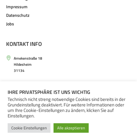
Impressum
Datenschutz
Jobs
KONTAKT INFO
Arnekenstraße 18
Hildesheim
31134
Mo. – Sa. von 9.30 – 20.00 Uhr
IHRE PRIVATSPHÄRE IST UNS WICHTIG
+49(0)5121 – 20 66 30
Technisch nicht streng notwendige Cookies sind bereits in der
Grundeinstellung deaktiviert. Für weitere Informationen oder
um Ihre Cookie-Einstellungen zu ändern, klicken Sie auf
Einstellungen.
Cookie Einstellungen
Alle akzeptieren
ARNEKEN GALERIE © 2023 / ALL RIGHTS RESERVED