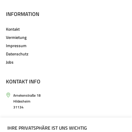
INFORMATION
Kontakt
Vermietung
Impressum
Datenschutz
Jobs
KONTAKT INFO
Arnekenstraße 18
Hildesheim
31134
Mo. – Sa. von 9.30 – 20.00 Uhr
IHRE PRIVATSPHÄRE IST UNS WICHTIG
+49(0)5121 – 20 66 30