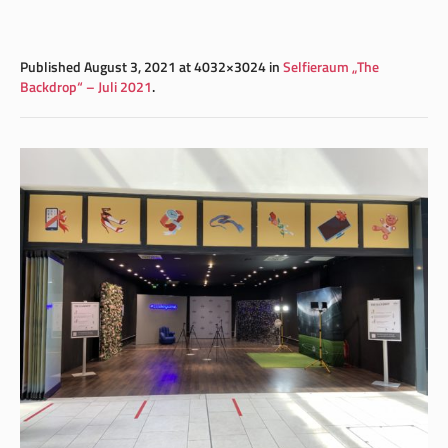
Published
August 3, 2021
at 4032×3024 in
Selfieraum „The
Backdrop“ – Juli 2021
.