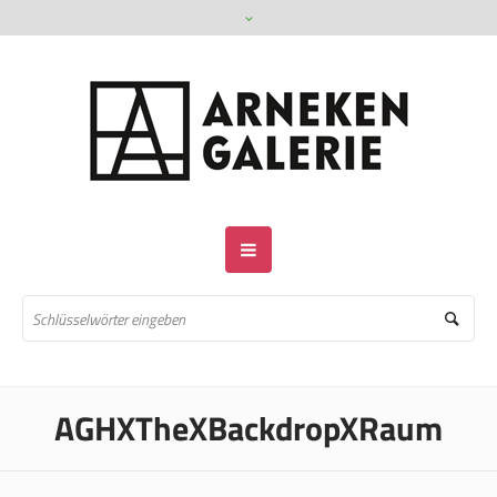
AGHXTheXBackdropXRaum