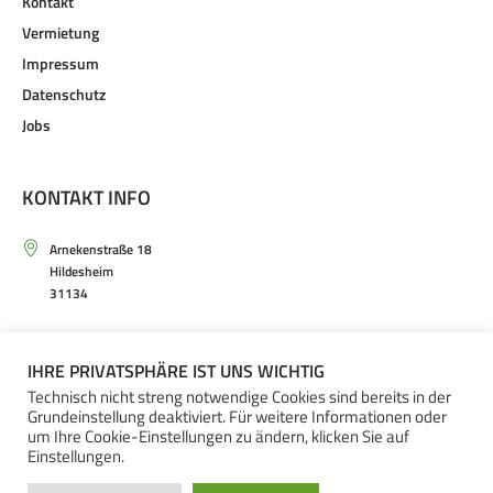
Kontakt
Vermietung
Impressum
Datenschutz
Jobs
KONTAKT INFO
Arnekenstraße 18
Hildesheim
31134
Mo. – Sa. von 9.30 – 20.00 Uhr
IHRE PRIVATSPHÄRE IST UNS WICHTIG
+49(0)5121 – 20 66 30
Technisch nicht streng notwendige Cookies sind bereits in der
Grundeinstellung deaktiviert. Für weitere Informationen oder
um Ihre Cookie-Einstellungen zu ändern, klicken Sie auf
Einstellungen.