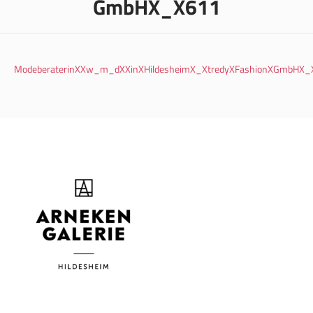
GmbHX_X611
ModeberaterinXXw_m_dXXinXHildesheimX_XtredyXFashionXGmbHX_