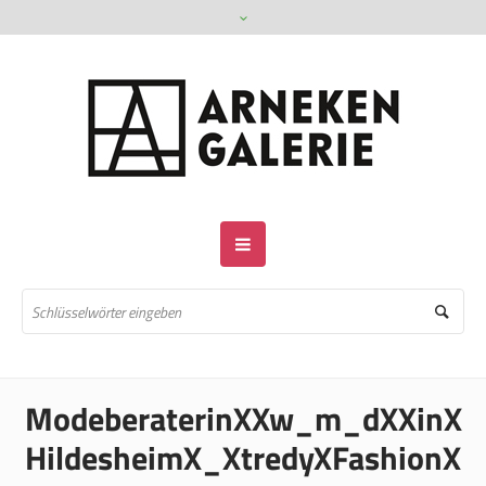
ModeberaterinXXw_m_dXXinX
HildesheimX_XtredyXFashionX