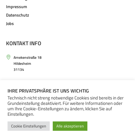
Impressum
Datenschutz
Jobs
KONTAKT INFO
Arnekenstraße 18
Hildesheim
31134
Mo. – Sa. von 9.30 – 20.00 Uhr
IHRE PRIVATSPHÄRE IST UNS WICHTIG
+49(0)5121 – 20 66 30
Technisch nicht streng notwendige Cookies sind bereits in der
Grundeinstellung deaktiviert. Für weitere Informationen oder
um Ihre Cookie-Einstellungen zu ändern, klicken Sie auf
Einstellungen.
Cookie Einstellungen
Alle akzeptieren
ARNEKEN GALERIE © 2023 / ALL RIGHTS RESERVED