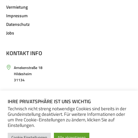
Vermietung
Impressum
Datenschutz
Jobs
KONTAKT INFO
Arnekenstraße 18
Hildesheim
31134
Mo. – Sa. von 9.30 – 20.00 Uhr
IHRE PRIVATSPHÄRE IST UNS WICHTIG
+49(0)5121 – 20 66 30
Technisch nicht streng notwendige Cookies sind bereits in der
Grundeinstellung deaktiviert. Für weitere Informationen oder
um Ihre Cookie-Einstellungen zu ändern, klicken Sie auf
Einstellungen.
Cookie Einstellungen
Alle akzeptieren