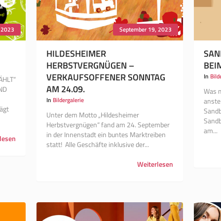
 2023
September 19, 2023
HILDESHEIMER
SAN
HERBSTVERGNÜGEN –
BEI
VERKAUFSOFFENER SONNTAG
In
Bild
ÄHLT“
AM 24.09.
ND
Was m
In
Bildergalerie
anste
ägt
Sandb
Unter dem Motto „Hildesheimer
Sandb
Herbstvergnügen“ fand am 24. September
am...
in der Innenstadt ein buntes Marktreiben
lesen
statt! Alle Geschäfte inklusive der...
Weiterlesen