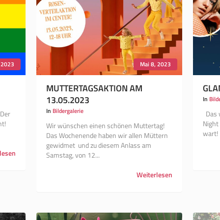
, 2023
Mai 8, 2023
MUTTERTAGSAKTION AM
GLA
13.05.2023
In
Bild
In
Bildergalerie
 Der
Das w
t!
Night
Wir wünschen einen schönen Muttertag!
wart
Das Wochenende haben wir allen Müttern
gewidmet und zu diesem Anlass am
lesen
Samstag, von 12...
Weiterlesen