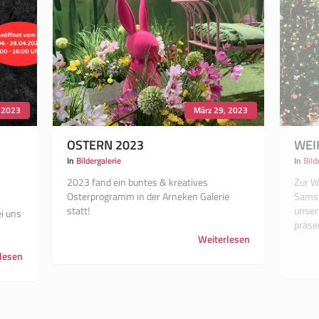
, 2023
März 29, 2023
OSTERN 2023
WEI
In
Bildergalerie
In
Bild
2023 fand ein buntes & kreatives
Zur W
Osterprogramm in der Arneken Galerie
Samst
statt!
unser 
i uns
präse
Weiterlesen
lesen