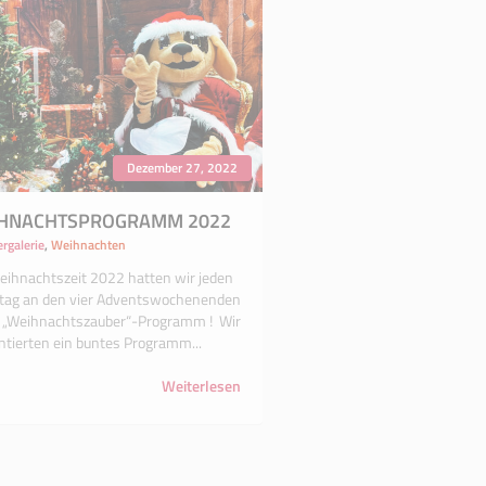
Dezember 27, 2022
HNACHTSPROGRAMM 2022
ergalerie
,
Weihnachten
eihnachtszeit 2022 hatten wir jeden
ag an den vier Adventswochenenden
„Weihnachtszauber“-Programm ! ​​​​​​ Wir
ntierten ein buntes Programm...
Weiterlesen