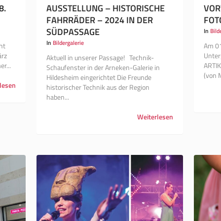
8.
AUSSTELLUNG – HISTORISCHE
VOR
FAHRRÄDER – 2024 IN DER
FOT
SÜDPASSAGE
In
Bild
In
Bildergalerie
ht
Am 01
ärz
Unter
Aktuell in unserer Passage! Technik-
r...
ARTI
Schaufenster in der Arneken-Galerie in
(von M
Hildesheim eingerichtet Die Freunde
lesen
historischer Technik aus der Region
haben...
Weiterlesen