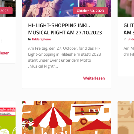
 2023
Oktober 30, 2023
HI-LIGHT-SHOPPING INKL.
GLI
MUSICAL NIGHT AM 27.10.2023
AM 
In
Bildergalerie
In
Bild
3!
Am Freitag, den 27. Oktober, fand das HI-
Am Mo
lesen
Light-Shopping in Hildesheim statt! 2023
dm Fi
steht unser Event unter dem Motto
„Musical Night“....
Weiterlesen