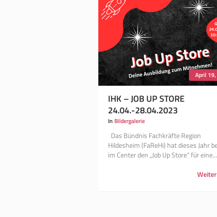
April 19
IHK – JOB UP STORE
24.04.-28.04.2023
In
Bildergalerie
Das Bündnis Fachkräfte Region
Hildesheim (FaReHi) hat dieses Jahr be
im Center den „Job Up Store“ für eine...
Weiter